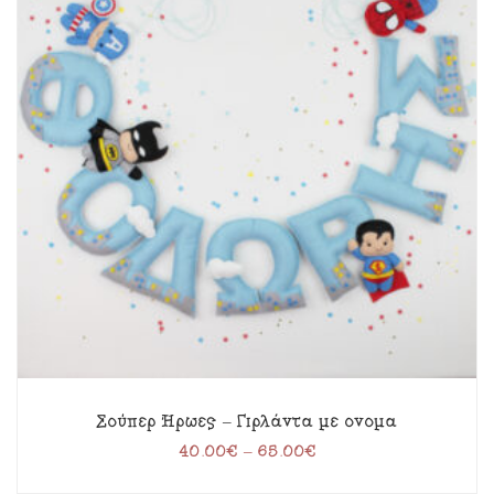
Σούπερ Ήρωες – Γιρλάντα με όνομα
40.00
€
–
65.00
€