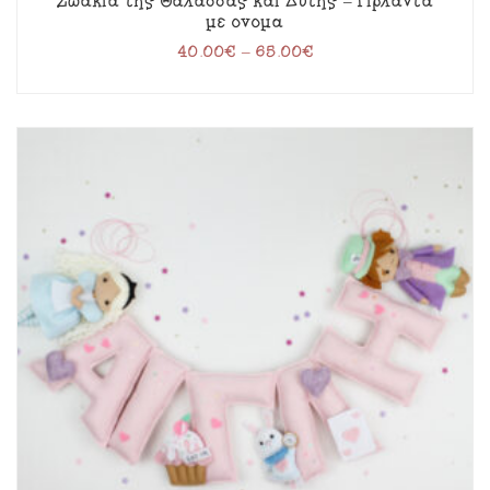
Ζωάκια της Θάλασσας και Δύτης – Γιρλάντα
με όνομα
40.00
€
–
65.00
€