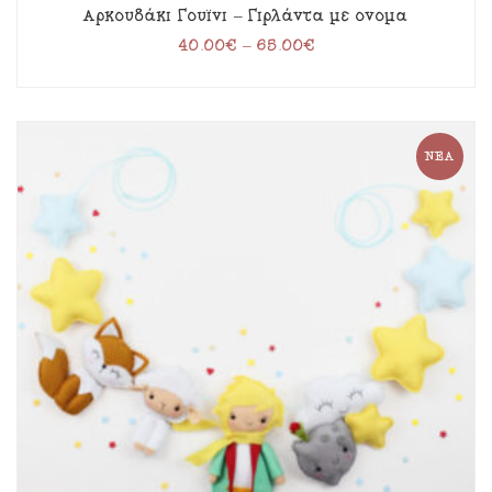
Αρκουδάκι Γουϊνι – Γιρλάντα με όνομα
40.00
€
–
65.00
€
ΝΈΑ