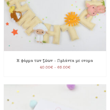
Η φάρμα των ζώων – Γιρλάντα με όνομα
40.00
€
–
65.00
€