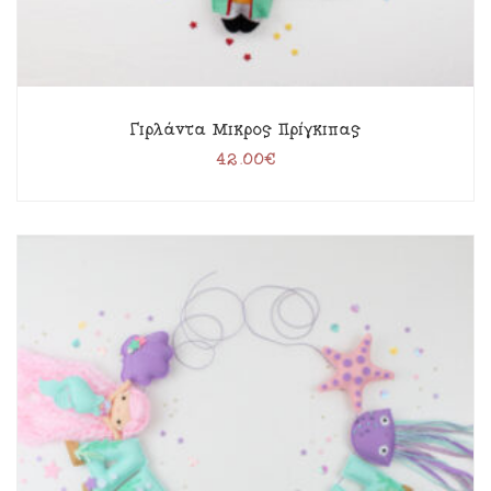
Γιρλάντα Μικρός Πρίγκιπας
42.00
€