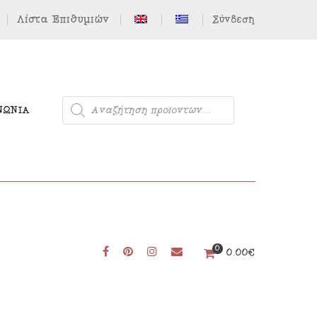
Λίστα Επιθυμιών
Σύνδεση
ΝΩΝΊΑ
Μονόκερος
0
0.00
€
Φιγούρες από Τσόχα
Δωρεάν Πατρόν