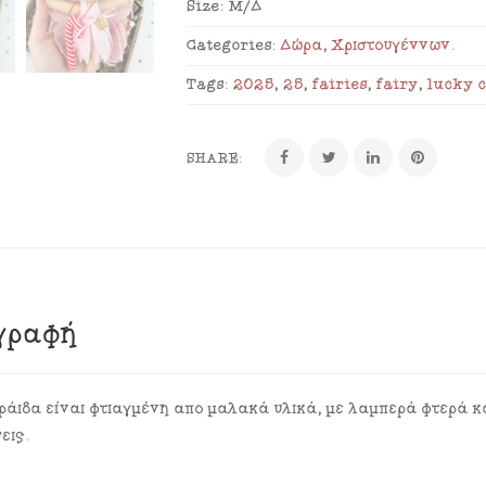
Size:
Μ/Δ
Categories:
Δώρα
,
Χριστουγέννων
.
Tags:
2025
,
25
,
fairies
,
fairy
,
lucky 
SHARE:
γραφή
ράιδα είναι φτιαγμένη από μαλακά υλικά, με λαμπερά φτερά κα
εις.
………………………………………