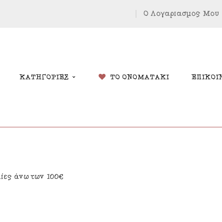
Ο Λογαριασμός Μου
ΚΑΤΗΓΟΡΙΕΣ
ΤΟ ΟΝΟΜΑΤΑΚΙ
ΕΠΙΚΟΙ
δικά Δώρα
Χριστουγέννων
λίες άνω των 100€
λάντες
Πάσχα
κόσμηση Δωματίου
Κοσμήματα