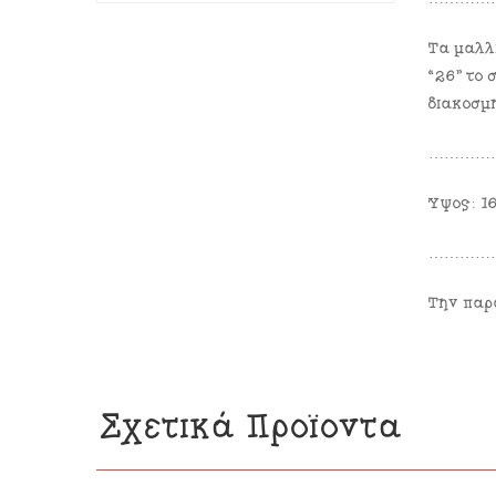
Τα μαλλ
“26” το 
διακοσμη
…………
Ύψος: 1
…………
Την παρ
Σχετικά Προϊόντα