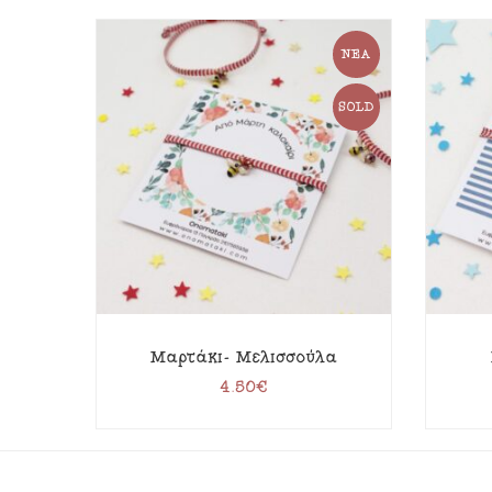
ΝΈΑ
SOLD
Μαρτάκι- Μελισσούλα
4.50
€