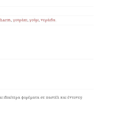
charm
,
γουράκι
,
γούρι
,
νεράιδα
.
ι ιδιαίτερα φορέματα σε παστέλ και έντονες