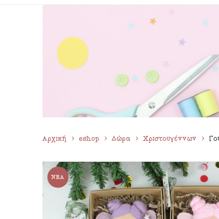
Προσκλητήρια Κορίτσι
Κρε
Ρούχα Αγόρι
Ξύλ
Ρούχα Κορίτσι
Μαξ
Παπούτσια Αγόρι
Κο
Παπούτσια Κορίτσι
Αξε
Σετ Βάπτισης Αγόρι
Σετ Βάπτισης Κορίτσι
Αρχική
Μαρτυρικά
eshop
Δώρα
Χριστουγέννων
Γο
ΝΈΑ