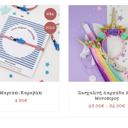
ΝΈΑ
SOLD
Μαρτάκι-Καραβάκι
Πασχαλινή Λαμπάδα M
Μονόκερος
4.50
€
25.00
€
–
32.00
€