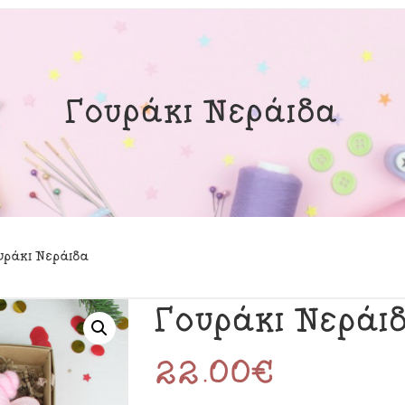
μαστά Μόμπιλε Κούνιας
Εκπτώσεις
ινα Κουτιά
ιλάρια
Γουράκι Νεράιδα
ύκλες
σουάρ
υράκι Νεράιδα
Γουράκι Νεράι
22.00
€