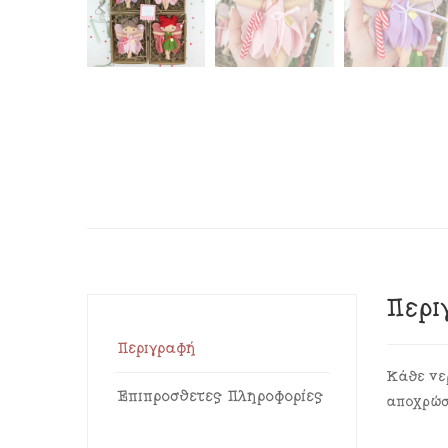
Περι
Περιγραφή
Κάθε νε
Επιπρόσθετες Πληροφορίες
αποχρώσ
…………