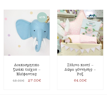
40%
Διακοσμητικό
Ξύλινο κουτί –
ζωάκι τοίχου –
Δώρο γέννησης –
Ελέφαντας
Ροζ
27.00
€
64.00
€
45.00
€