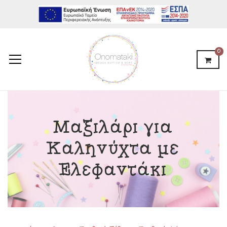
0
Μαξιλάρι για
Καληνύχτα με
Ελεφαντάκι