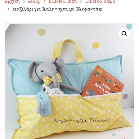
Αρχική
eshop
Παιδικά Είδη
Παιδικά Δώρα
Μαξιλάρι για Καληνύχτα με Ελεφαντάκι