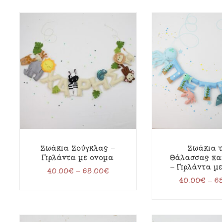
Ζωάκια Ζούγκλας –
Ζωάκια 
Γιρλάντα με όνομα
Θάλασσας κα
– Γιρλάντα μ
40.00
€
–
65.00
€
40.00
€
–
6