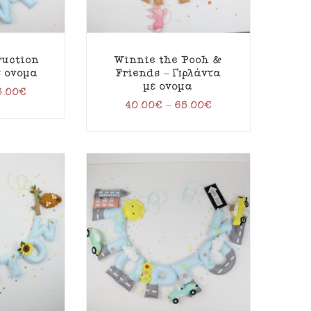
ruction
Winnie the Pooh &
ε όνομα
Friends – Γιρλάντα
με όνομα
5.00
€
40.00
€
–
65.00
€