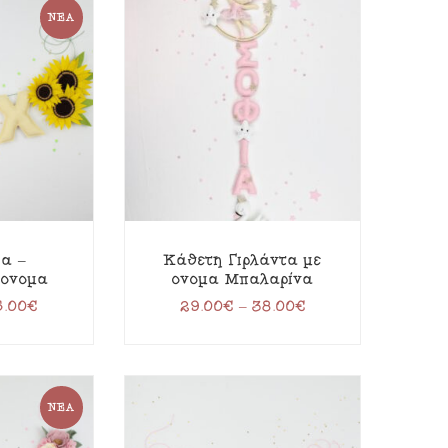
ΝΈΑ
ια –
Κάθετη Γιρλάντα με
 όνομα
όνομα Μπαλαρίνα
5.00
€
29.00
€
–
38.00
€
ΝΈΑ