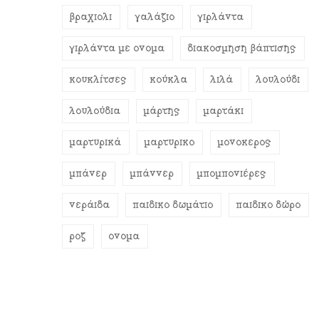
βραχιόλι
γαλάζιο
γιρλάντα
γιρλάντα με όνομα
διακόσμηση βάπτισης
κουκλίτσες
κούκλα
λιλά
λουλούδι
λουλούδια
μάρτης
μαρτάκι
μαρτυρικά
μαρτυρικό
μονόκερος
μπάνερ
μπάννερ
μπομπονιέρες
νεράιδα
παιδικό δωμάτιο
παιδικό δώρο
ροζ
όνομα