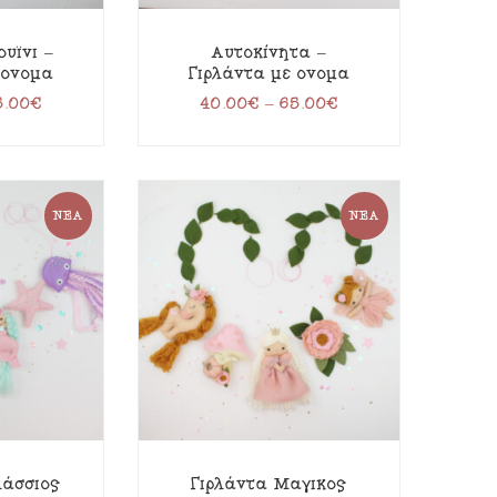
ουϊνι –
Αυτοκίνητα –
 όνομα
Γιρλάντα με όνομα
5.00
€
40.00
€
–
65.00
€
ΝΈΑ
ΝΈΑ
λάσσιος
Γιρλάντα Μαγικός