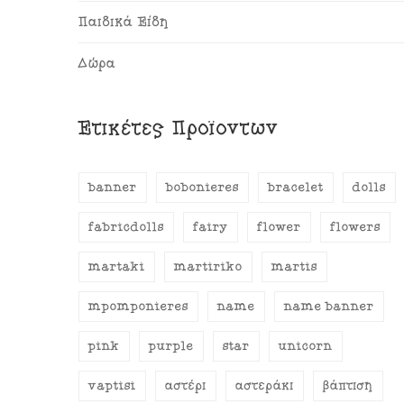
Παιδικά Είδη
Δώρα
Ετικέτες Προϊόντων
banner
bobonieres
bracelet
dolls
fabricdolls
fairy
flower
flowers
martaki
martiriko
martis
mpomponieres
name
name banner
pink
purple
star
unicorn
vaptisi
αστέρι
αστεράκι
βάπτιση