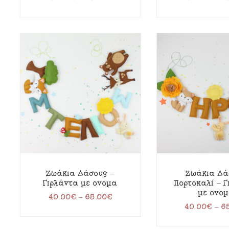
Ζωάκια Δάσους –
Ζωάκια Δά
Γιρλάντα με όνομα
Πορτοκαλί – 
με όνο
40.00
€
–
65.00
€
40.00
€
–
6