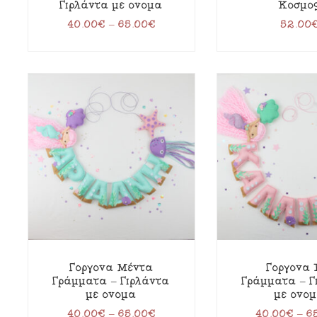
Γιρλάντα με όνομα
Κόσμο
40.00
€
–
65.00
€
52.00
Γοργόνα Μέντα
Γοργόνα 
Γράμματα – Γιρλάντα
Γράμματα – Γ
με όνομα
με όνο
40.00
€
–
65.00
€
40.00
€
–
6