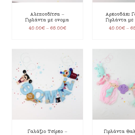
Αλεπουδίτσα –
Αρκουδάκι Γ
Γιρλάντα με όνομα
Γιρλάντα με
40.00
€
–
65.00
€
40.00
€
–
6
Γαλάζιο Τσίρκο –
Γιρλάντα Θα