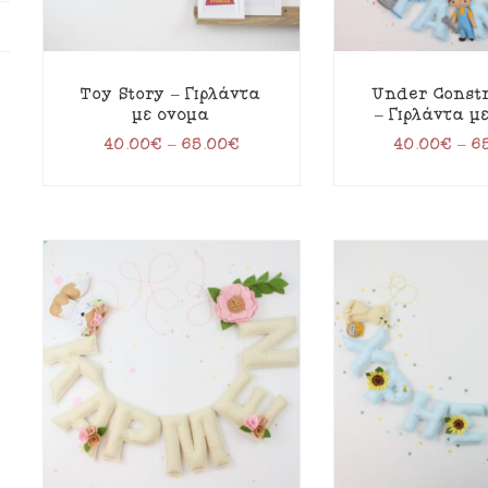
Toy Story – Γιρλάντα
Under Const
με όνομα
– Γιρλάντα μ
40.00
€
–
65.00
€
40.00
€
–
6