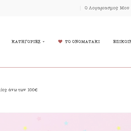
Ο Λογαριασμός Μου
ΚΑΤΗΓΟΡΙΕΣ
ΤΟ ΟΝΟΜΑΤΑΚΙ
ΕΠΙΚΟΙ
δικά Δώρα
Χριστουγέννων
λίες άνω των 100€
λάντες
Πάσχα
κόσμηση Δωματίου
Κοσμήματα
μαστά Μόμπιλε Κούνιας
Εκπτώσεις