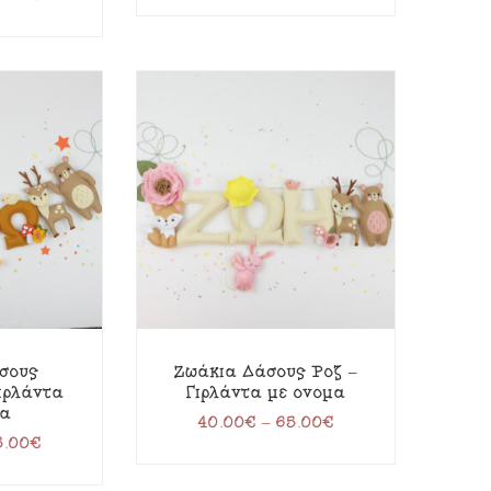
σους
Ζωάκια Δάσους Ροζ –
Γιρλάντα
Γιρλάντα με όνομα
μα
40.00
€
–
65.00
€
5.00
€