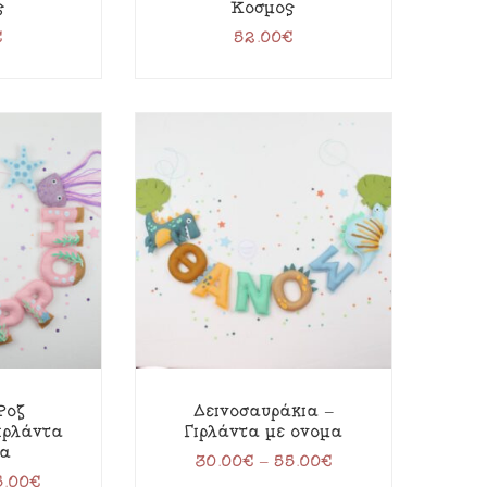
ς
Κόσμος
€
52.00
€
Ροζ
Δεινοσαυράκια –
ιρλάντα
Γιρλάντα με όνομα
μα
30.00
€
–
55.00
€
5.00
€