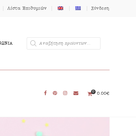
Λίστα Επιθυμιών
Σύνδεση
ΝΩΝΊΑ
0
Μονόκερος
0.00
€
Φιγούρες από Τσόχα
Δωρεάν Πατρόν