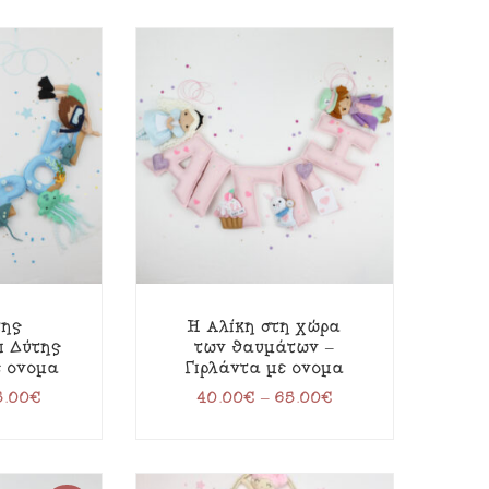
της
Η Αλίκη στη χώρα
ι Δύτης
των θαυμάτων –
ε όνομα
Γιρλάντα με όνομα
5.00
€
40.00
€
–
65.00
€